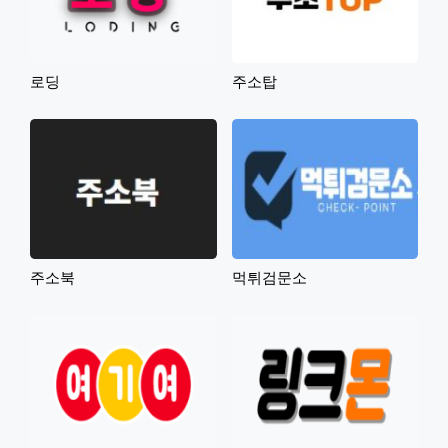
로딩
주소탑
주소북
먹튀검문소