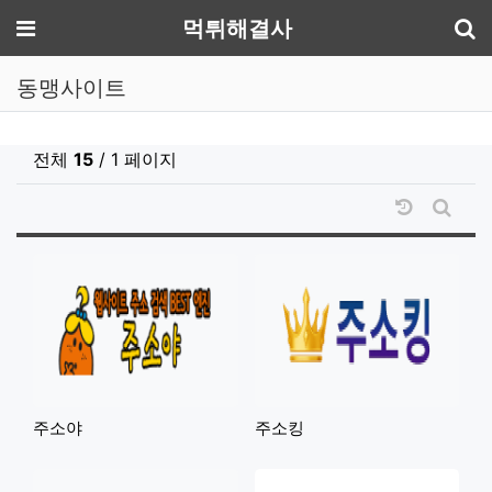
기
메뉴
먹튀해결사
동맹사이트
전체
15
/ 1 페이지
날짜순 정
게시판
주소야
주소킹