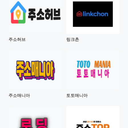
주소허브
링크촌
주소매니아
토토매니아