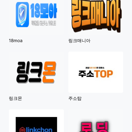
18moa
링크매니아
링크몬
주소탑