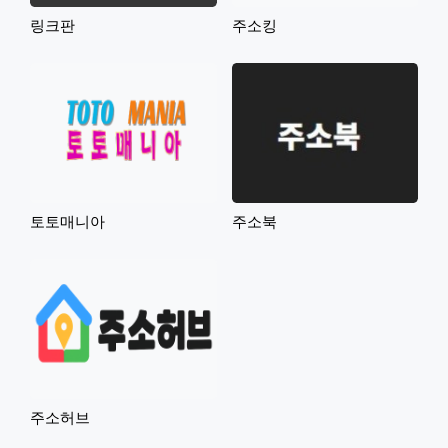
링크판
주소킹
토토매니아
주소북
주소허브