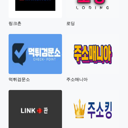
링크촌
로딩
먹튀검문소
주소매니아