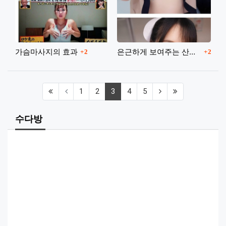
댓글
댓글
가슴마사지의 효과
은근하게 보여주는 산노미야 츠바키
2
2
(first)
(current)
(next)
(last)
1
2
3
4
5
수다방