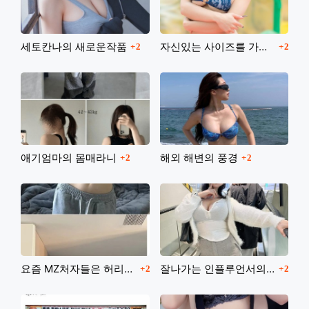
댓글
댓글
세토칸나의 새로운작품
자신있는 사이즈를 가진 일본처자들
2
2
댓글
댓글
애기엄마의 몸매라니
해외 해변의 풍경
2
2
댓글
댓글
요즘 MZ처자들은 허리라인을 강조하죠
잘나가는 인플루언서의 일상생활
2
2