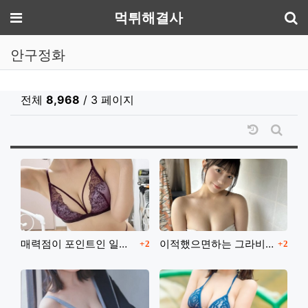
기
메뉴
먹튀해결사
안구정화
전체
8,968
/ 3 페이지
날짜순 정
게시판
댓글
댓글
매력점이 포인트인 일본처자
이적했으면하는 그라비아아이돌
2
2