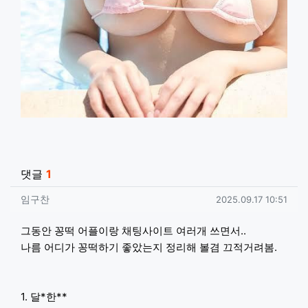
관련자료
댓글
1
임구찬님의 댓글
작성일
임구찬
2025.09.17 10:51
그동안 꽁떡 어플이랑 채팅사이트 여러개 쓰면서..
나름 어디가 꽁떡하기 좋았는지 정리해 볼겸 끄적거려봄.
1. 달*한**