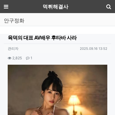
기
메뉴
먹튀해결사
안구정화
육덕의 대표 AV배우 후타바 사라
작성자 정보
작성
작성일
관리자
2025.09.16 13:52
컨텐츠 정보
조회
댓글
2,825
1
본문