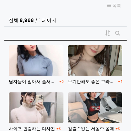
목록
전체
8,968
/ 1 페이지
게시물 정
게시판
댓글
댓글
남자들이 알아서 줄서는 몸매의 소유자
보기만해도 좋은 그라비아 아이돌
5
4
댓글
댓글
사이즈 인증하는 여사친
감출수없는 서동주 몸매
3
3