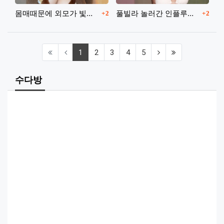
댓글
댓글
몸매때문에 외모가 빛을못보는 여캠
풀빌라 놀러간 인플루언서
2
2
(current)
(next)
(last)
1
2
3
4
5
수다방