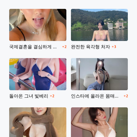
댓글
댓글
국제결혼을 결심하게 되는 그분들
완전한 육각형 처자
2
3
댓글
댓글
돌아온 그녀 빛베리
인스타에 올라온 몸매갑 처자
2
2