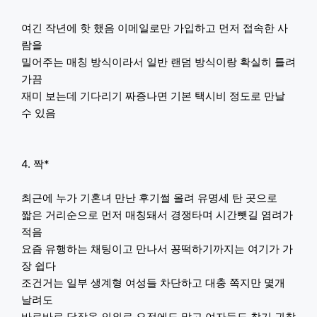
여긴 작년에 핫 했음 이메일로만 가입하고 먼저 접속한 사
람을
밀어주는 매칭 방식이라서 일반 랜덤 방식이랑 확실히 틀려
가끔
재미 보는데 기다리기 짜증나면 기본 택시비 정도로 만날
수 있음
4. 짝*
최근에 누가 기혼녀 만난 후기썰 올려 유명세 탄 곳으로
짧은 거리순으로 먼저 매칭돼서 경쟁타며 시간뺏길 염려가
적음
요즘 유행하는 채팅이고 만나서 꽁떡하기까지는 여기가 가
장 쉽다
조건거는 일부 생계형 여성들 차단하고 대충 쪽지만 몇개
날려도
바로바로 답장옴 의외로 오전에도 많고 여자들도 찾기 귀찮