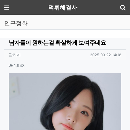
기
메뉴
먹튀해결사
안구정화
남자들이 원하는걸 확실하게 보여주네요
작성자 정보
작성
작성일
관리자
2025.09.22 14:18
컨텐츠 정보
조회
1,943
본문