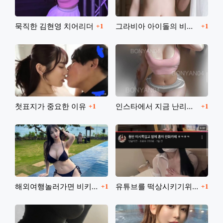
댓글
댓글
묵직한 김현영 치어리더
그라비아 아이돌의 비키니
1
1
댓글
댓글
첫표지가 중요한 이유
인스타에서 지금 난리났네요
1
1
댓글
댓글
해외여행놀러가면 비키니는 필수죠
유튜브를 떡상시키기위해
1
1