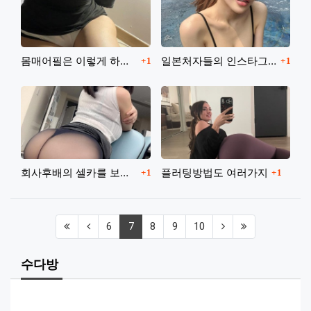
댓글
댓글
몸매어필은 이렇게 하는거라고
일본처자들의 인스타그램
1
1
댓글
댓글
회사후배의 셀카를 보았다
플러팅방법도 여러가지
1
1
(first)
(previous)
(current)
(next)
(last)
6
7
8
9
10
수다방