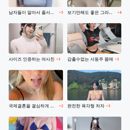
댓글
댓글
남자들이 알아서 줄서는 몸매의 소유자
보기만해도 좋은 그라비아 아이돌
5
4
댓글
댓글
사이즈 인증하는 여사친
감출수없는 서동주 몸매
3
3
댓글
댓글
국제결혼을 결심하게 되는 그분들
완전한 육각형 처자
2
3