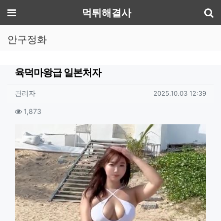
기
메뉴
먹튀해결사
안구정화
육덕마왕급 일본처자
작성자 정보
작성
작성일
관리자
2025.10.03 12:39
컨텐츠 정보
조회
1,873
본문