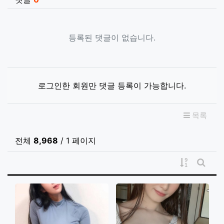
등록된 댓글이 없습니다.
로그인한 회원만 댓글 등록이 가능합니다.
목록
전체
8,968
/ 1 페이지
게시물 정
게시판