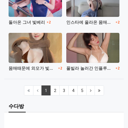
댓글
댓글
돌아온 그녀 빛베리
인스타에 올라온 몸매갑 처자
2
2
댓글
댓글
몸매때문에 외모가 빛을못보는 여캠
풀빌라 놀러간 인플루언서
2
2
(current)
(next)
(last)
1
2
3
4
5
수다방