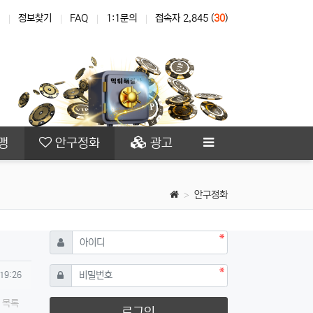
정보찾기
FAQ
1:1문의
접속자 2,845 (
30
)
맹
안구정화
광고
안구정화
필수
아이디
필수
비밀번호
 19:26
목록
로그인