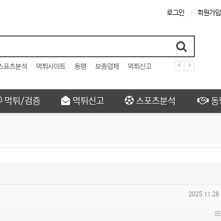
로그인
회원가입
스포츠분석
먹튀사이트
동맹
보증업체
먹튀신고
먹튀/검증
먹튀신고
스포츠분석
동
작성일
2025.11.28