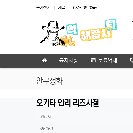
상단 네비
즐겨찾기
새글
08월 06일(목)
메인 메뉴
공지사항
보증업체
안구정화
오키타 안리 리즈시절
작성자 정보
작성
관리자
컨텐츠 정보
조회
963