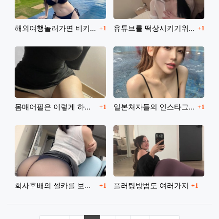
댓글
댓글
해외여행놀러가면 비키니는 필수죠
유튜브를 떡상시키기위해
1
1
댓글
댓글
몸매어필은 이렇게 하는거라고
일본처자들의 인스타그램
1
1
댓글
댓글
회사후배의 셀카를 보았다
플러팅방법도 여러가지
1
1