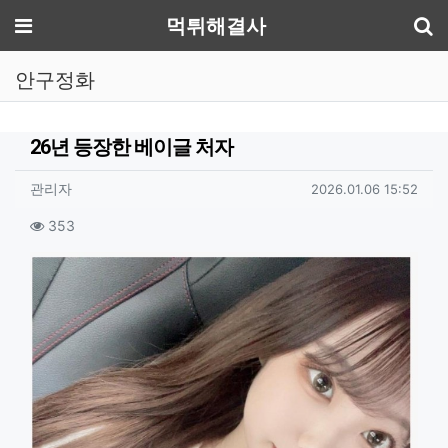
기
메뉴
먹튀해결사
안구정화
26년 등장한 베이글 처자
작성자 정보
작성
작성일
관리자
2026.01.06 15:52
컨텐츠 정보
조회
353
본문