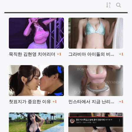
게시물 정
게시판
댓글
댓글
묵직한 김현영 치어리더
그라비아 아이돌의 비키니
1
1
댓글
댓글
첫표지가 중요한 이유
인스타에서 지금 난리났네요
1
1