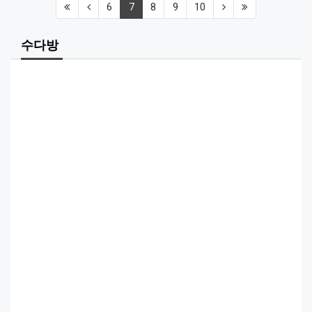
(first)
(previous)
(current)
(next)
(last)
6
7
8
9
10
수다방