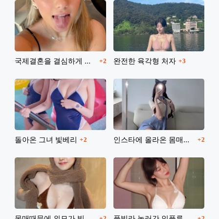
댓글
댓글
국제결혼을 결심하게 되는 그분들
완전한 육각형 처자
2
3
댓글
댓글
돌아온 그녀 빛베리
인스타에 올라온 몸매갑 처자
2
2
댓글
댓글
몸매때문에 외모가 빛을못보는 여캠
풀빌라 놀러간 인플루언서
2
2