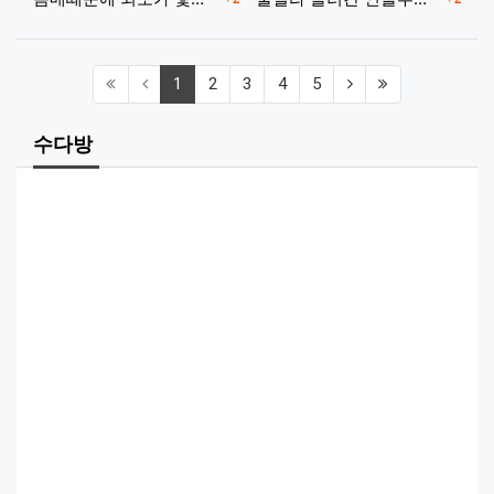
(current)
(next)
(last)
1
2
3
4
5
수다방