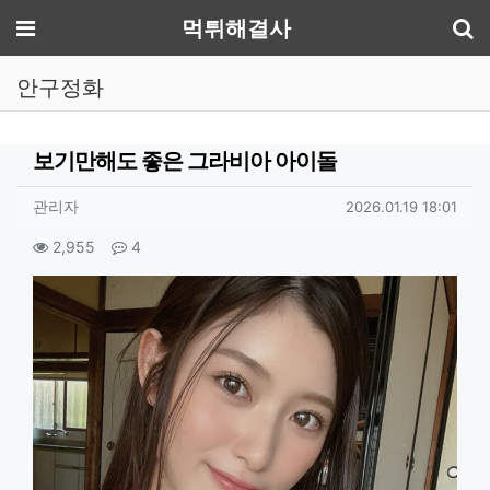
기
메뉴
먹튀해결사
안구정화
보기만해도 좋은 그라비아 아이돌
작성자 정보
작성
작성일
관리자
2026.01.19 18:01
컨텐츠 정보
조회
댓글
2,955
4
본문