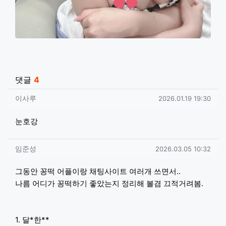
관련자료
댓글
4
이사루님의 댓글
작성일
이사루
2026.01.19 19:30
눈호강
임준성님의 댓글
작성일
임준성
2026.03.05 10:32
그동안 꽁떡 어플이랑 채팅사이트 여러개 쓰면서..
나름 어디가 꽁떡하기 좋았는지 정리해 볼겸 끄적거려봄.
1. 달*한**