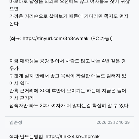
바로바로 답장옴 의외로 오전에도 많고 여자들도 찾기 귀찮
으면
가까운 거리순으로 살펴보기 때문에 기다리면 쪽지도 먼저
온다
(좌표:
https://tinyurl.com/3n3cwmak
(PC 가능))
지금 대학생들 공강 많아서 사람도 많고 나는 4번 같은 경
우가
귀찮게 설치 안해서 좋고 목적이 확실한 애들로 걸러져 있
어서 쉽다
간혹 근거리에 30대 후반이 보이기는 하는데 지금은 들어
가서 근거리
접속자만 봐도 20대 여자가 더 많다는걸 확실히 알 수 있다
임준성님의 댓글
작성일
임준성
2026.03.12 10:39
섹파 만드는방법
https://link24.kr/Chprcak