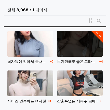
전체
8,968
/ 1 페이지
게시물 정
게시판
Now
댓글
댓글
남자들이 알아서 줄서는 몸매의 소유자
보기만해도 좋은 그라비아 아이돌
5
4
댓글
댓글
사이즈 인증하는 여사친
감출수없는 서동주 몸매
3
3