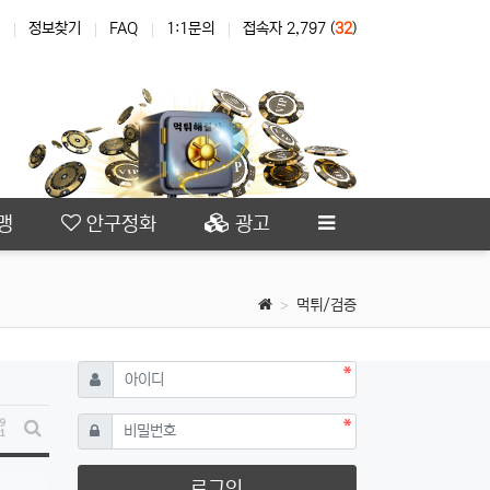
정보찾기
FAQ
1:1문의
접속자 2,797 (
32
)
맹
안구정화
광고
먹튀/검증
필수
아이디
필수
비밀번호
S
게시물 정렬
게시판 검색
로그인