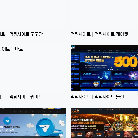
이트
먹튀사이트 구구단
먹튀사이트
먹튀사이트 케이벳
이트
먹튀사이트 팝마트
먹튀사이트
먹튀사이트 물결