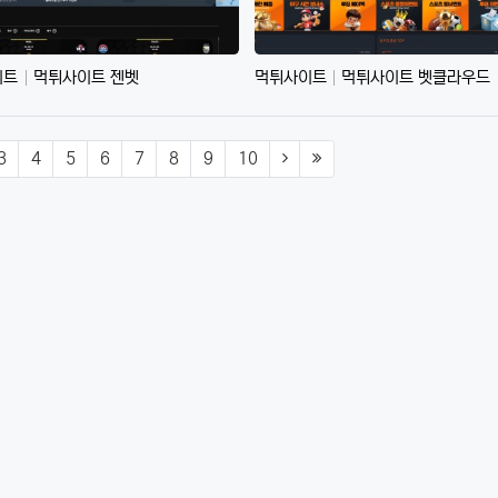
이트
먹튀사이트 젠벳
먹튀사이트
먹튀사이트 벳클라우드
rent)
(next)
(last)
3
4
5
6
7
8
9
10