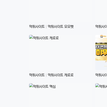
먹튀사이트
먹튀사이트 모모벳
먹튀사
먹튀사이트
먹튀사이트 케로로
먹튀사