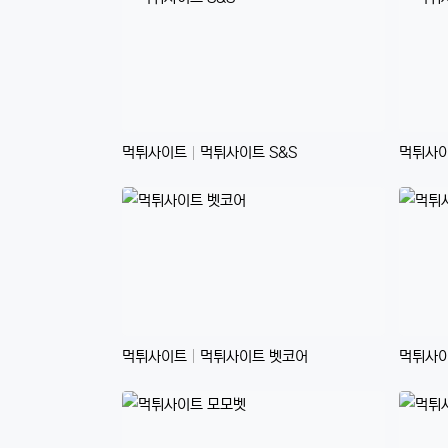
먹튀사이트
먹튀사이트 S&S
먹튀사
먹튀사이트
먹튀사이트 벳코어
먹튀사