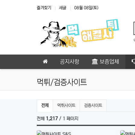
상단 네비
즐겨찾기
새글
08월 08일(토)
메인 메뉴
공지사항
보증업체
먹튀/검증사이트
먹튀/검증사이트 분류 목록
전체
먹튀사이트
검증사이트
전체
1,217
/ 1 페이지