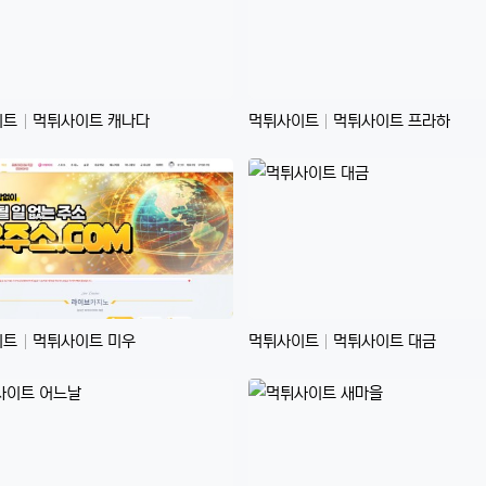
이트
먹튀사이트 캐나다
먹튀사이트
먹튀사이트 프라하
이트
먹튀사이트 미우
먹튀사이트
먹튀사이트 대금