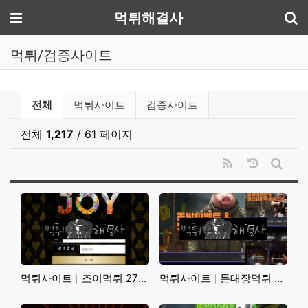
기
메뉴
먹튀해결사
먹튀/검증사이트
먹튀/검증사이트 분류 목록
전체
먹튀사이트
검증사이트
전체
1,217
/ 61 페이지
RSS
날짜순 정
게시판
먹튀사이트
조이먹튀 270만원먹튀 jy-…
먹튀사이트
돈대장먹튀 350만원먹튀 pi…