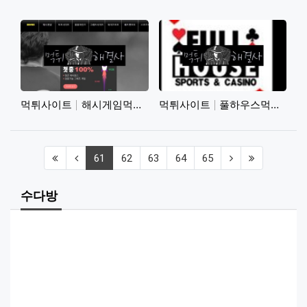
먹튀사이트
해시게임먹튀 2만원먹튀 wis…
먹튀사이트
풀하우스먹튀 216만원먹튀 v…
(first)
(previous)
(current)
(next)
(last)
61
62
63
64
65
수다방