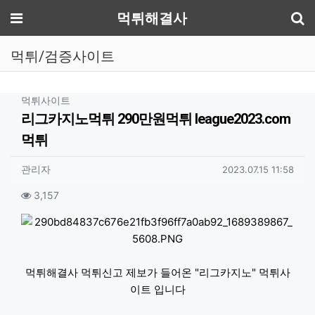
기
메뉴
먹튀해결사
먹튀/검증사이트
분류
먹튀사이트
리그카지노먹튀 290만원먹튀 league2023.com
먹튀
작성자 정보
작성
작성일
관리자
2023.07.15 11:58
컨텐츠 정보
조회
3,157
본문
먹튀해결사 먹튀신고 제보가 들어온 "리그카지노" 먹튀사
이트 입니다