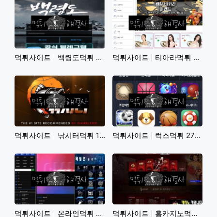
먹튀사이트
백령도먹튀 340만원먹튀 go…
먹튀사이트
티아라먹튀 400만원먹튀 t-…
먹튀사이트
낚시터먹튀 172만원먹튀 /n…
먹튀사이트
럭스먹튀 270만원먹튀 lxq…
먹튀사이트
온라인먹튀 820만원먹튀 on…
먹튀사이트
홍카지노먹튀 44만원먹튀 mv…