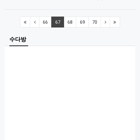
(first)
(previous)
(current)
(next)
(last)
66
67
68
69
70
수다방