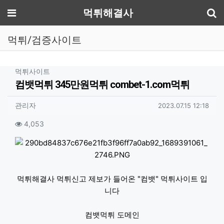
기
메뉴
먹튀해결사
먹튀/검증사이트
분류
먹튀사이트
컴뱃먹튀 345만원먹튀 combet-1.com먹튀
작성자 정보
작성
작성일
관리자
2023.07.15 12:18
컨텐츠 정보
조회
4,053
본문
먹튀해결사 먹튀신고 제보가 들어온 "컴뱃" 먹튀사이트 입
니다
컴뱃먹튀 도메인