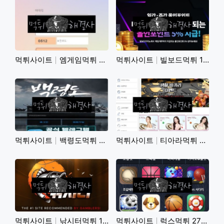
먹튀사이트
엠게임먹튀 22만원먹튀 mga…
먹튀사이트
빌보드먹튀 15만원먹튀 빌보드…
먹튀사이트
백령도먹튀 340만원먹튀 go…
먹튀사이트
티아라먹튀 400만원먹튀 t-…
먹튀사이트
낚시터먹튀 172만원먹튀 /n…
먹튀사이트
럭스먹튀 270만원먹튀 lxq…