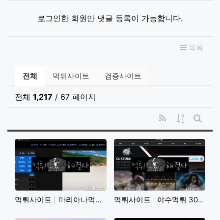
로그인한 회원만 댓글 등록이 가능합니다.
목록
먹튀/검증사이트 분류 목록
전체
먹튀사이트
검증사이트
전체
1,217
/ 67 페이지
RSS
게시물 정
게시판
먹튀사이트
마리아나먹튀 274만원먹튀 m…
먹튀사이트
야수먹튀 300만원먹튀 ya-…