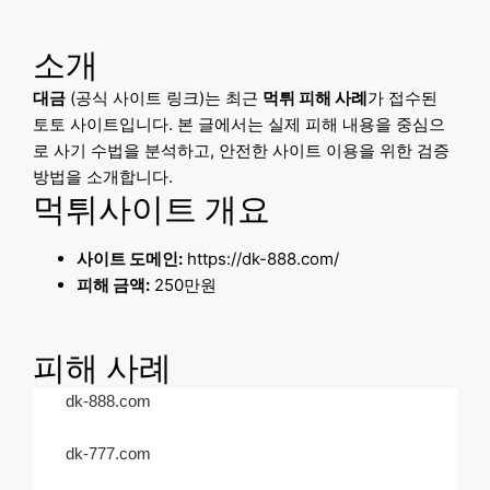
소개
대금
(
공식 사이트 링크
)는 최근
먹튀 피해 사례
가 접수된
토토 사이트입니다. 본 글에서는 실제 피해 내용을 중심으
로 사기 수법을 분석하고, 안전한 사이트 이용을 위한 검증
방법을 소개합니다.
먹튀사이트 개요
사이트 도메인:
https://dk-888.com/
피해 금액:
250만원
피해 사례
dk-888.com
dk-777.com