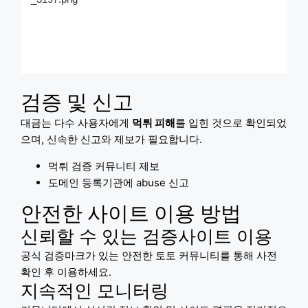
검증 및 신고
대금는 다수 사용자에게
먹튀 피해
를 입힌 것으로 확인되었
으며, 신속한 신고와 제보가 필요합니다.
먹튀 검증 커뮤니티 제보
도메인 등록기관에 abuse 신고
안전한 사이트 이용 방법
신뢰할 수 있는 검증사이트 이용
공식 검증마크가 있는 안전한 토토 커뮤니티를 통해 사전
확인 후 이용하세요.
지속적인 모니터링