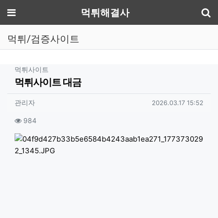
기
메뉴
먹튀해결사
먹튀/검증사이트
분류
먹튀사이트
먹튀사이트 대금
작성자 정보
작성
작성일
관리자
2026.03.17 15:52
컨텐츠 정보
조회
984
본문