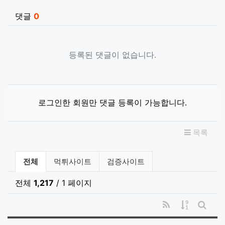
댓글
0
등록된 댓글이 없습니다.
로그인한 회원만 댓글 등록이 가능합니다.
목록
먹튀/검증사이트 분류 목록
전체
먹튀사이트
검증사이트
전체
1,217
/ 1 페이지
RSS
게시물 정
게시판