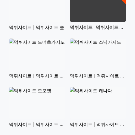
먹튀사이트
먹튀사이트 숲
먹튀사이트
먹튀사이트 벳코어
먹튀사이트
먹튀사이트 도너츠카지노
먹튀사이트
먹튀사이트 소닉카지노
먹튀사이트
먹튀사이트 모모벳
먹튀사이트
먹튀사이트 캐나다