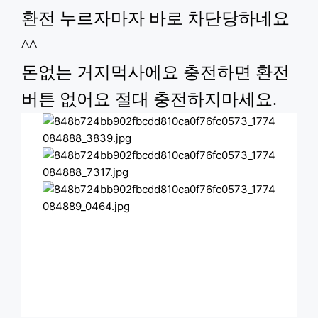
환전 누르자마자 바로 차단당하네요
^^
돈없는 거지먹사에요 충전하면 환전
버튼 없어요 절대 충전하지마세요.