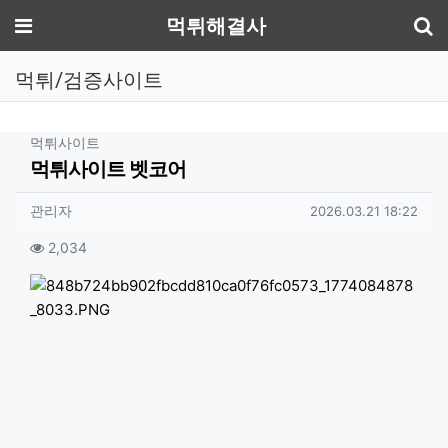
기
메뉴
먹튀해결사
먹튀/검증사이트
분류
먹튀사이트
먹튀사이트 벳코어
작성자 정보
작성
작성일
관리자
2026.03.21 18:22
컨텐츠 정보
조회
2,034
본문