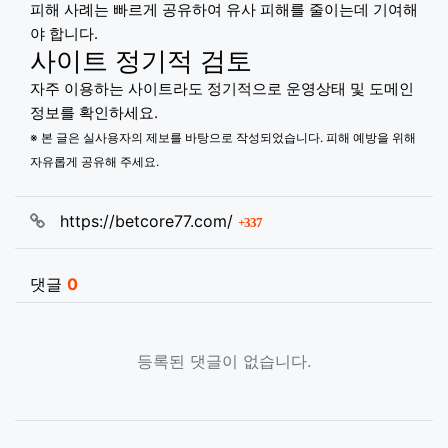
피해 사례는 빠르게 공유하여 유사 피해를 줄이는데 기여해
야 합니다.
사이트 정기적 검토
자주 이용하는 사이트라도 정기적으로 운영상태 및 도메인
정보를 확인하세요.
※ 본 글은 실사용자의 제보를 바탕으로 작성되었습니다. 피해 예방을 위해
자유롭게 공유해 주세요.
관련자료
회 연결
https://betcore77.com/
337
댓글
0
등록된 댓글이 없습니다.