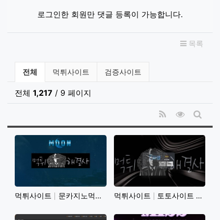
로그인한 회원만 댓글 등록이 가능합니다.
목록
먹튀/검증사이트 분류 목록
전체
먹튀사이트
검증사이트
전체
1,217
/ 9 페이지
RSS
조회순 정
게시판
먹튀사이트
문카지노먹튀 150만원먹튀 m…
먹튀사이트
토토사이트 먹튀 사례: 돌핀 …