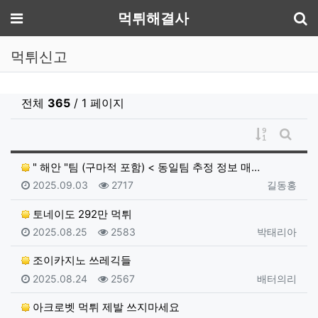
기
메뉴
먹튀해결사
먹튀신고
전체
365
/ 1 페이지
게시물 정
게시판
" 해안 "팀 (구마적 포함) < 동일팀 추정 정보 매…
등록일
조회
등록자
2025.09.03
2717
길동홍
토네이도 292만 먹튀
등록일
조회
등록자
2025.08.25
2583
박태리아
조이카지노 쓰레긱들
등록일
조회
등록자
2025.08.24
2567
배터의리
아크로벳 먹튀 제발 쓰지마세요