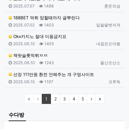
등록일
조회
등록자
2025.07.07
1498
혼돈의섬
188BET 먹튀 망할때까지 글뿌린다
등록일
조회
등록자
2025.07.02
1403
일팔팔벳저격
Okx카지노 절대 이용금지요
등록일
조회
등록자
2025.06.10
1455
내꿈은오야붕
잭팟슬롯먹튀ㅉㅉ
등록일
조회
등록자
2025.06.10
1243
울산조선소
선장 111만원 환전 안해주는 개 구멍사이트
등록일
조회
등록자
2025.06.10
1197
크루독
(current)
(next)
(last)
1
2
3
4
5
수다방