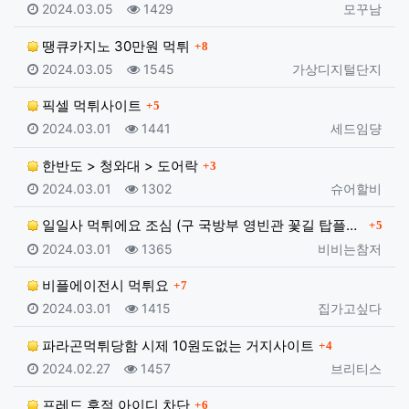
등록일
조회
등록자
2024.03.05
1429
모꾸남
댓글
땡큐카지노 30만원 먹튀
8
등록일
조회
등록자
2024.03.05
1545
가상디지털단지
댓글
픽셀 먹튀사이트
5
등록일
조회
등록자
2024.03.01
1441
세드임댱
댓글
한반도 > 청와대 > 도어락
3
등록일
조회
등록자
2024.03.01
1302
슈어할비
댓글
일일사 먹튀에요 조심 (구 국방부 영빈관 꽃길 탑플러스…
5
등록일
조회
등록자
2024.03.01
1365
비비는참저
댓글
비플에이전시 먹튀요
7
등록일
조회
등록자
2024.03.01
1415
집가고싶다
댓글
파라곤먹튀당함 시제 10원도없는 거지사이트
4
등록일
조회
등록자
2024.02.27
1457
브리티스
댓글
프레드 후적 아이디 차단
6