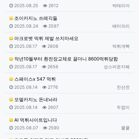
등록일
조회
등록자
2025.08.25
2612
박태리아
조이카지노 쓰레긱들
등록일
조회
등록자
2025.08.24
2597
배터의리
아크로벳 먹튀 제발 쓰지마세요
등록일
조회
등록자
2025.08.17
2808
먹튀개빡
작년10월부터 환전장교체로 끌더니 8600먹튀당함
등록일
조회
등록자
2025.08.17
2656
성스러운지혜
스페이스x 547 먹튀
등록일
조회
등록자
2025.08.14
2776
친선전
모델카지노 돈내놔라
등록일
조회
등록자
2025.08.14
2607
두껍이
AI 먹튀사이트입니다
등록일
조회
등록자
2025.08.07
2590
쿨쿨