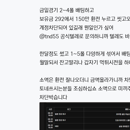
본문
금일경기 2~4폴 배팅하고
보유금 292에서 150만 환전 누르고 씻고
계정차단되어 있길래 뭔일인가 싶어
@tnd55 공식텔레로 문의하니까 텔레도 
한달정도 썼고 1~5폴 다양하게 섞어서 배
월말되서 잔고딸리나 갑자기 먹튀시전을 하
소액은 환전 잘나오더니 금액올라가니까 
토네쓰시는분들 조심하십쇼 소액으로 미끼
차단박습니다