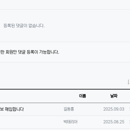
등록된 댓글이 없습니다.
한 회원만 댓글 등록이 가능합니다.
이름
날짜
등록자
등록일
 정보 매입합니다
길동홍
2025.09.03
등록자
등록일
박태리아
2025.08.25