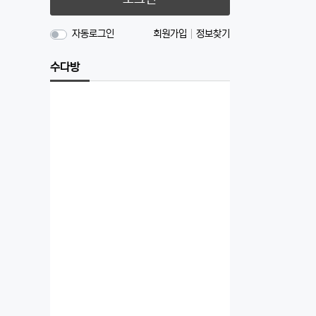
자동로그인
회원가입
정보찾기
수다방