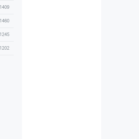
조회
1409
조회
1460
조회
1245
조회
1202