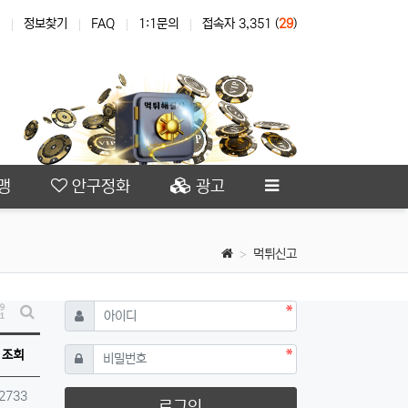
정보찾기
FAQ
1:1문의
접속자 3,351 (
29
)
맹
안구정화
광고
먹튀신고
필수
아이디
게시물 정렬
게시판 검색
필수
비밀번호
조회
조회
2733
로그인