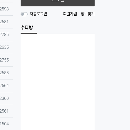
조회
2598
자동로그인
회원가입
정보찾기
조회
2581
수다방
조회
2785
조회
2635
조회
2755
조회
2586
조회
2564
조회
2360
조회
2561
조회
1504