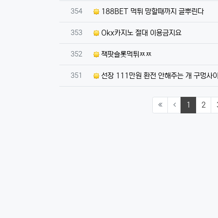
번호
354
188BET 먹튀 망할때까지 글뿌린다
번호
353
Okx카지노 절대 이용금지요
번호
352
잭팟슬롯먹튀ㅉㅉ
번호
351
선장 111만원 환전 안해주는 개 구멍사
(current
1
2