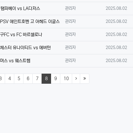
등록자
등록일
탬파베이 vs LA다저스
관리자
2025.08.02
등록자
등록일
 PSV 에인트호벤 고 어헤드 이글스
관리자
2025.08.02
등록자
등록일
구FC vs FC 바르셀로나
관리자
2025.08.02
등록자
등록일
맨체스터 유나이티드 vs 에버턴
관리자
2025.08.02
등록자
등록일
머스 vs 웨스트햄
관리자
2025.08.02
(current)
(next)
(last)
3
4
5
6
7
8
9
10