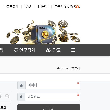
정보찾기
FAQ
1:1문의
접속자 2,679 (
29
)
맹
안구정화
광고
스포츠분석
필수
아이디
필수
비밀번호
게시물 정렬
게시판 검색
조회
로그인