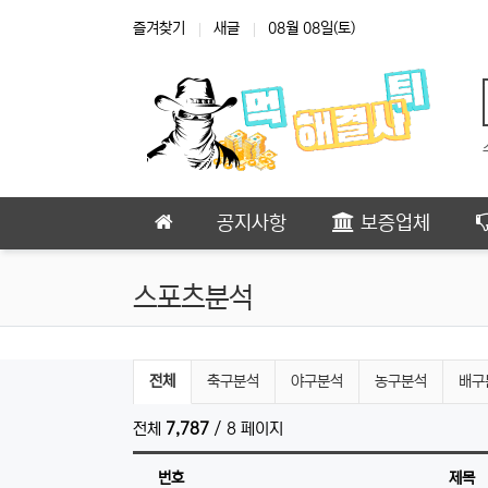
상단 네비
즐겨찾기
새글
08월 08일(토)
메인 메뉴
공지사항
보증업체
스포츠분석
스포츠분석 분류 목록
전체
축구분석
야구분석
농구분석
배구
전체
7,787
/ 8 페이지
번호
제목