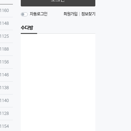
조회
1160
자동로그인
회원가입
정보찾기
조회
1148
수다방
조회
1125
조회
1188
조회
1156
조회
1146
조회
1138
조회
1140
조회
1128
조회
1154