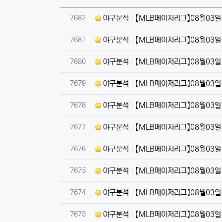
번호
7682
야구분석
【MLB메이저리그】08월03일
번호
7681
야구분석
【MLB메이저리그】08월03일
번호
7680
야구분석
【MLB메이저리그】08월03일 
번호
7679
야구분석
【MLB메이저리그】08월03일
번호
7678
야구분석
【MLB메이저리그】08월03일 
번호
7677
야구분석
【MLB메이저리그】08월03일 
번호
7676
야구분석
【MLB메이저리그】08월03일
번호
7675
야구분석
【MLB메이저리그】08월03일
번호
7674
야구분석
【MLB메이저리그】08월03일
번호
7673
야구분석
【MLB메이저리그】08월03일