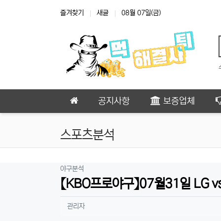
상단 네비
즐겨찾기
새글
08월 07일(금)
메인 메뉴
공지사항
보증업체
스포츠분석
분류
야구분석
【KBO프로야구】07월31일 LG vs
작성자 정보
작성
관리자