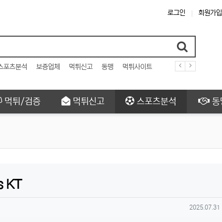
로그인
회원가입
스포츠분석
보증업체
먹튀신고
동맹
먹튀사이트
먹튀/검증
먹튀신고
스포츠분석
동
 KT
작성일
2025.07.31