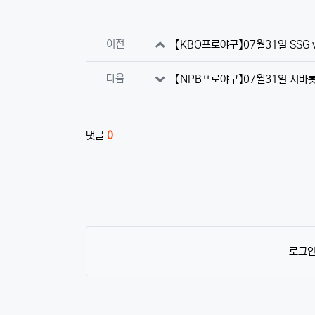
관련자료
이전
【KBO프로야구】07월31일 SSG 
다음
【NPB프로야구】07월31일 지바롯
댓글
0
로그인