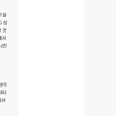
 1실
G 상
 것
에서
무너진
생각
좌타
에서