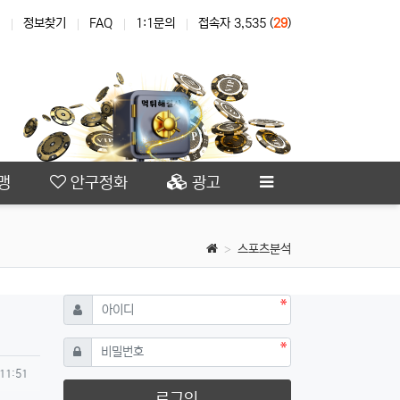
정보찾기
FAQ
1:1문의
접속자 3,535 (
29
)
맹
안구정화
광고
스포츠분석
필수
아이디
필수
비밀번호
 11:51
로그인