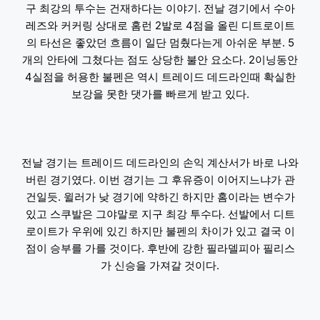
구 최강의 투수는 건재하다는 이야기. 전날 경기에서 수아
레즈와 커커링 상대로 홈런 2발로 4점을 올린 디트로이트
의 타선은 좋았던 흐름이 일단 멈췄다는게 아쉬운 부분. 5
개의 안타에 그쳤다는 점도 상당한 불안 요소다. 2이닝동안
4실점을 허용한 불펜은 역시 트레이드 데드라인때 확실한
보강을 못한 댓가를 빠르게 받고 있다.
전날 경기는 트레이드 데드라인의 손익 계산서가 바로 나와
버린 경기였다. 이번 경기는 그 후유증이 이어지느냐가 관
건일듯. 윌러가 낮 경기에 약하긴 하지만 홈이라는 변수가
있고 스쿠발은 그야말로 지구 최강 투수다. 선발에서 디트
로이트가 우위에 있긴 하지만 불펜의 차이가 있고 결국 이
점이 승부를 가를 것이다. 후반에 강한 필라델피아 필리스
가 신승을 가져갈 것이다.