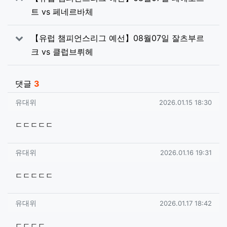
트 vs 페네르바체
【유럽 챔피언스리그 예선】08월07일 잘츠부르
크 vs 클럽브뤼헤
댓글
3
유대위님의 댓글
작성일
유대위
2026.01.15 18:30
ㄷㄷㄷㄷㄷ
유대위님의 댓글
작성일
유대위
2026.01.16 19:31
ㄷㄷㄷㄷㄷ
유대위님의 댓글
작성일
유대위
2026.01.17 18:42
ㄷㄷㄷㄷ